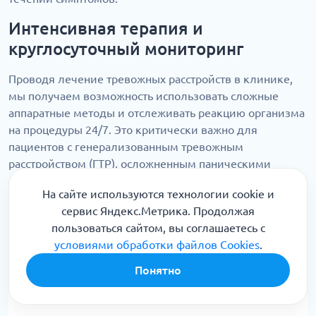
Интенсивная терапия и
круглосуточный мониторинг
Проводя лечение тревожных расстройств в клинике,
мы получаем возможность использовать сложные
аппаратные методы и отслеживать реакцию организма
на процедуры 24/7. Это критически важно для
пациентов с генерализованным тревожным
расстройством (ГТР), осложненным паническими
атаками или сопутствующей депрессией. Врачи могут
На сайте используются технологии cookie и
мгновенно корректировать назначения, обеспечивая
сервис Яндекс.Метрика. Продолжая
максимальную безопасность. Мы гарантируем
пользоваться сайтом, вы соглашаетесь с
глубокое физиологическое восстановление, включая
условиями обработки файлов Cookies
.
нормализацию сна и коррекцию гормонального фона в
условиях высокого комфорта.
Понятно