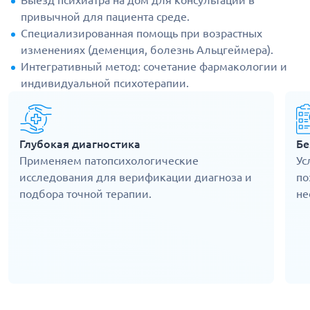
Выезд психиатра на дом для консультации в
привычной для пациента среде.
Специализированная помощь при возрастных
изменениях (деменция, болезнь Альцгеймера).
Интегративный метод: сочетание фармакологии и
индивидуальной психотерапии.
Глубокая диагностика
Бе
Применяем патопсихологические
Ус
исследования для верификации диагноза и
по
подбора точной терапии.
не